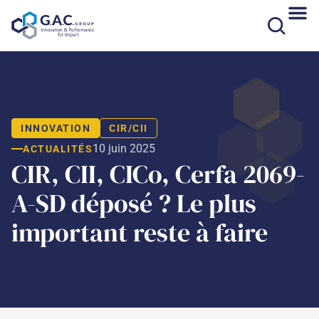
Aller
au
contenu
INNOVATION
CIR/CII
10 juin 2025
ACTUALITÉS
CIR, CII, CICo, Cerfa 2069-
A-SD déposé ? Le plus
important reste à faire