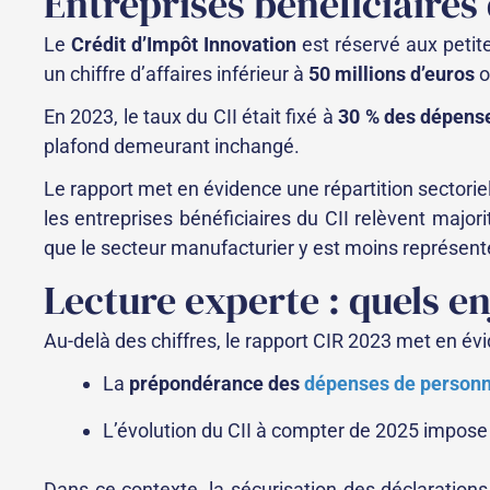
Entreprises bénéficiaires
Le
Crédit d’Impôt Innovation
est réservé aux petit
un chiffre d’affaires inférieur à
50 millions d’euros
o
En 2023, le taux du CII était fixé à
30 % des dépense
plafond demeurant inchangé.
Le rapport met en évidence une répartition sectoriell
les entreprises bénéficiaires du CII relèvent majo
que le secteur manufacturier y est moins représenté
Lecture experte : quels e
Au-delà des chiffres, le rapport CIR 2023 met en év
La
prépondérance des
dépenses de personn
L’évolution du CII à compter de 2025 impos
Dans ce contexte, la sécurisation des déclarations