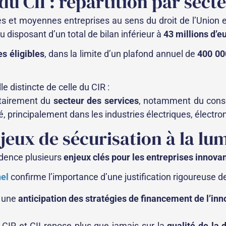
 du CII : répartition par se
es et moyennes entreprises au sens du droit de l’Unio
u disposant d’un total de bilan inférieur à
43 millions d’e
s éligibles
, dans la limite d’un plafond annuel de
400 00
e distincte de celle du CIR :
ritairement du
secteur des services
, notamment du cons
, principalement dans les industries électriques, électr
njeux de sécurisation à la lu
idence plusieurs
enjeux clés pour les entreprises innova
el
confirme l’importance d’une justification rigoureuse 
e une
anticipation des stratégies de financement de l’inn
 CIR et CII repose plus que jamais sur la
qualité de la 