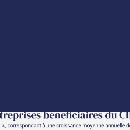
 référence sur le Crédit d’I
cherche et de l’Espace, en lien avec la Direction génér
 (CIR) pour l’année 2023
.
ion des dispositifs de soutien fiscal à la recherche et à 
ion historique des dispositifs du
Crédit d’Impôt Recher
on continue du nombre d’entreprises bénéficiaires.
reprises bénéficiaires du CI
 %
, correspondant à une croissance moyenne annuelle 