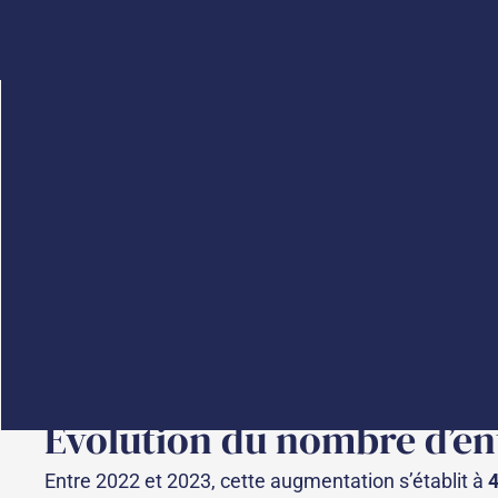
Un rapport ministériel de
Le ministère de l’Enseignement supérieur, de la Re
rapport annuel relatif au Crédit d’Impôt Recherche
Ce document dresse un panorama chiffré de l’applicat
Après un rappel du cadre juridique et de l’évolut
Collection
, le rapport fait apparaître une progressi
Évolution du nombre d’ent
Entre 2022 et 2023, cette augmentation s’établit à
4