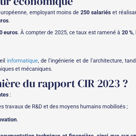
cteur économique
n européenne, employant moins de
250 salariés
et réalisa
uros
.
0 euros
. À compter de 2025, ce taux est ramené à
20 %
,
eil
informatique
, de l’ingénierie et de l’architecture, tand
oniques et mécaniques.
mière du rapport CIR 2023 ?
ntes
:
des travaux de R&D et des moyens humains mobilisés ;
ovation
.
documentation technique et financière, ainsi que sur u