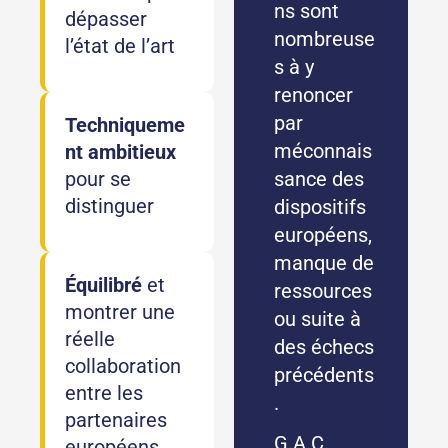
ns sont
dépasser
nombreuse
l’état de l’art
s à y
renoncer
par
Techniqueme
méconnais
nt ambitieux
pour se
sance des
distinguer
dispositifs
européens,
manque de
Équilibré
et
ressources
montrer une
ou suite à
réelle
des échecs
collaboration
précédents
entre les
.
partenaires
G.A.C.
européens