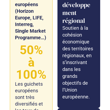
développe
européens
(Horizon
ment
Europe, LIFE,
régional
Interreg,
Soutien à la
Single Market
cohésion
Programme…)
économique
50%
des territoires
régionaux, en
à
s’inscrivant
dans les
100%
grands
objectifs de
Les guichets
l’Union
européens
européenne.
sont très
diversifiés et