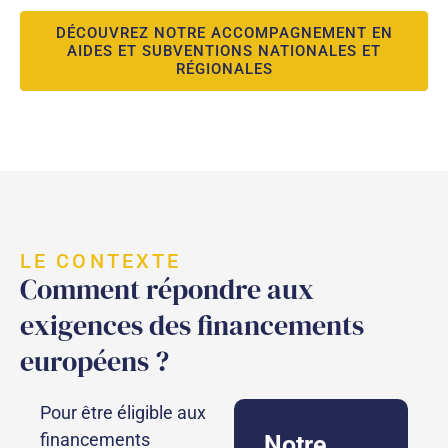
DÉCOUVREZ NOTRE ACCOMPAGNEMENT EN
AIDES ET SUBVENTIONS NATIONALES ET
RÉGIONALES
LE CONTEXTE
Comment répondre aux
exigences des financements
européens ?
Pour être éligible aux
financements
Notre