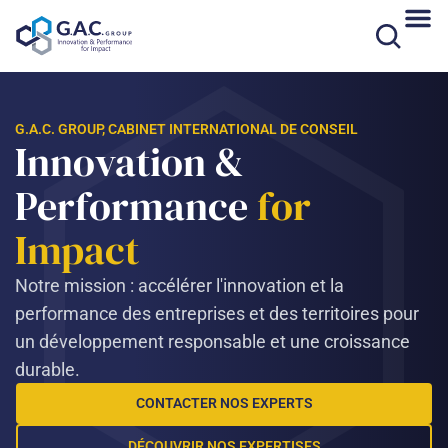
Aller
au
contenu
G.A.C. GROUP, CABINET INTERNATIONAL DE CONSEIL
Innovation &
Performance
for
Impact
Notre mission : accélérer l'innovation et la
performance des entreprises et des territoires pour
un développement responsable et une croissance
durable.
CONTACTER NOS EXPERTS
DÉCOUVRIR NOS EXPERTISES