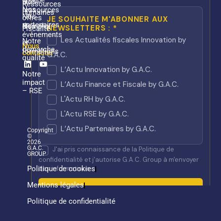
groupe
Nos
Ressources
Nos
ressources
humaines
Nos
offres
partenaires
Nos
d’emploi
Fiscalité
événements
Notre
et
Nous
démarche
formations
contacter
qualité
Linkedin
Youtube
Notre
impact
– RSE
Copyright
©
2026
G.A.C.
GROUP
Politique de cookies
Mentions légales
Politique de confidentialité