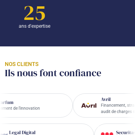
25
ans d'expertise
NOS CLIENTS
Ils nous font confiance
Avril
m
Financement, stratégie de
e l'innovation
audit de charges sociales
Legal Digital
Se