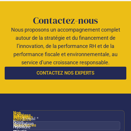
Contactez-nous
Nous proposons un accompagnement complet
autour de la stratégie et du financement de
l’innovation, de la performance RH et de la
performance fiscale et environnementale, au
service d’une croissance responsable.
CONTACTEZ NOS EXPERTS
Nos
Nos
Nous
Carrières
services
Actualités
connaître
/
Nous
Innovation
Ressources
Notre
rejoindre