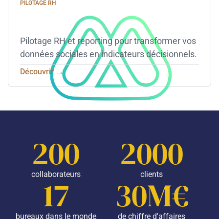
PILOTAGE RH
Pilotage RH et reporting pour transformer vos
données sociales en indicateurs décisionnels.
Découvrir →
200
2000
collaborateurs
clients
17
30M€
bureaux dans le monde
de chiffre d'affaires