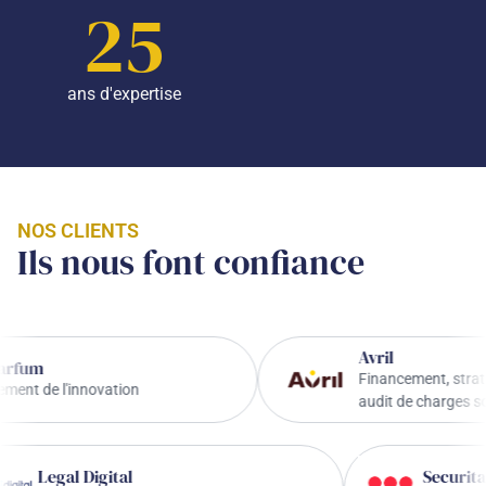
25
ans d'expertise
NOS CLIENTS
Ils nous font confiance
Avril
Financement, stratégie de l'
l'innovation
audit de charges sociales
Legal Digital