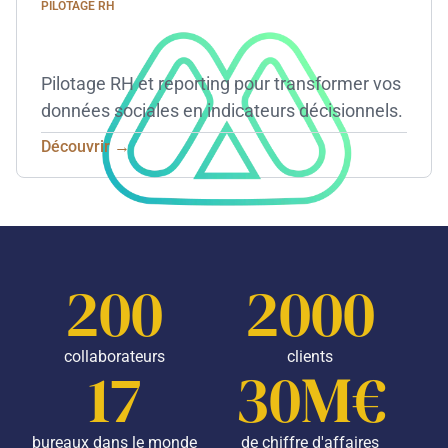
PILOTAGE RH
Pilotage RH et reporting pour transformer vos
données sociales en indicateurs décisionnels.
Découvrir →
200
2000
collaborateurs
clients
17
30M€
bureaux dans le monde
de chiffre d'affaires