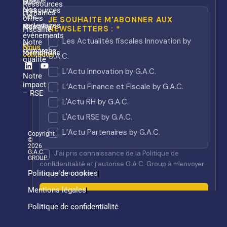
groupe
Nos
Ressources
Nos
ressources
humaines
Nos
offres
partenaires
Nos
d’emploi
Fiscalité
événements
Notre
et
Nous
démarche
formations
contacter
qualité
Linkedin
Youtube
Notre
impact
– RSE
Copyright
©
2026
G.A.C.
GROUP
Politique de cookies
Mentions légales
Politique de confidentialité