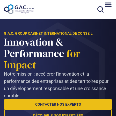
Aller
au
contenu
G.A.C. GROUP, CABINET INTERNATIONAL DE CONSEIL
Innovation &
Performance
for
Impact
Notre mission : accélérer l'innovation et la
performance des entreprises et des territoires pour
un développement responsable et une croissance
durable.
CONTACTER NOS EXPERTS
DÉCOUVRIR NOS EXPERTISES