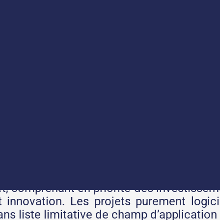
rojets "Offre de robots et
’excellence" ?
ompétitivité de la France
sur les marchés 
ues de filières. Il finance des projets p
jet, comprenant en priorité des investisse
innovation. Les projets purement logici
, sans liste limitative de champ d’applicati