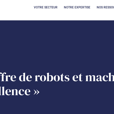
OUVRIR VOTRE SECT
OUVRIR 
VOTRE SECTEUR
NOTRE EXPERTISE
NOS RESSO
ffre de robots et mac
llence »