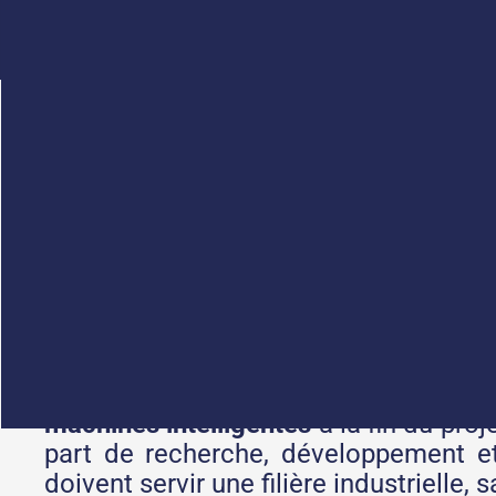
Qu'est-ce que l'appel à p
machines intelligentes d
L’appel à projets
vise à renforcer la c
aux besoins des 19 comités stratégiq
machines intelligentes
à la fin du pro
part de recherche, développement et 
doivent servir une filière industrielle