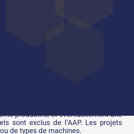
des machines intelligentes
en réponse
ermettant le
déploiement de robots et
ments productifs, et éventuellement une
els sont exclus de l’AAP. Les projets
on ou de types de machines.