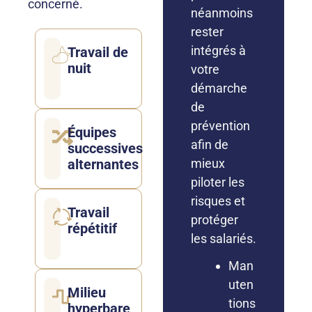
concerné.
néanmoins
rester
intégrés à
Travail de
nuit
votre
démarche
de
prévention
Équipes
afin de
successives
alternantes
mieux
piloter les
risques et
Travail
protéger
répétitif
les salariés.
Man
uten
Milieu
tions
hyperbare