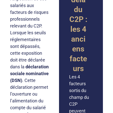
salariés aux
du
facteurs de risques
C2P :
professionnels
relevant du C2P.
les 4
Lorsque les seuils
anci
réglementaires
sont dépassés,
ens
cette exposition
facte
doit être déclarée
dans la
déclaration
urs
sociale nominative
Les 4
(DSN)
. Cette
facteurs
déclaration permet
sortis du
l’ouverture ou
champ du
l’alimentation du
C2P
compte du salarié
peuvent