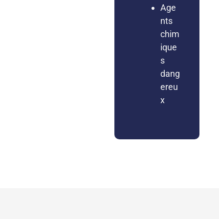
Age
nts
chim
ique
s
dang
ereu
x