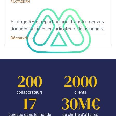
PILOTAGE RH
Pilotage RH et reporting pour transformer vos
données sociales en indicateurs décisionnels.
Découvrir →
200
2000
collaborateurs
clients
17
30M€
bureaux dans le monde
de chiffre d'affaires