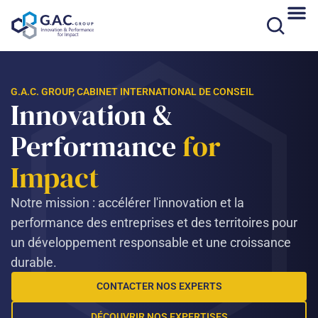
Aller
au
contenu
G.A.C. GROUP, CABINET INTERNATIONAL DE CONSEIL
Innovation &
Performance
for
Impact
Notre mission : accélérer l'innovation et la
performance des entreprises et des territoires pour
un développement responsable et une croissance
durable.
CONTACTER NOS EXPERTS
DÉCOUVRIR NOS EXPERTISES