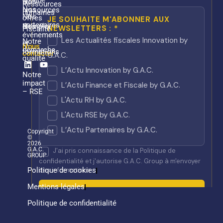
groupe
Nos
Ressources
Nos
ressources
humaines
Nos
offres
partenaires
Nos
d’emploi
Fiscalité
événements
Notre
et
Nous
démarche
formations
contacter
qualité
Linkedin
Youtube
Notre
impact
– RSE
Copyright
©
2026
G.A.C.
GROUP
Politique de cookies
Mentions légales
Politique de confidentialité