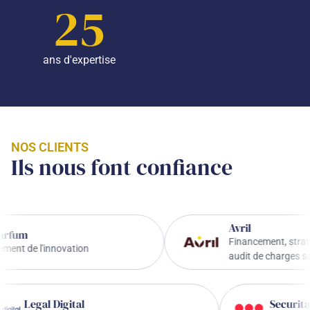
25
ans d'expertise
NOS CLIENTS
Ils nous font confiance
Avril
Financement, stratégie de l'
l'innovation
audit de charges sociales
Legal Digital