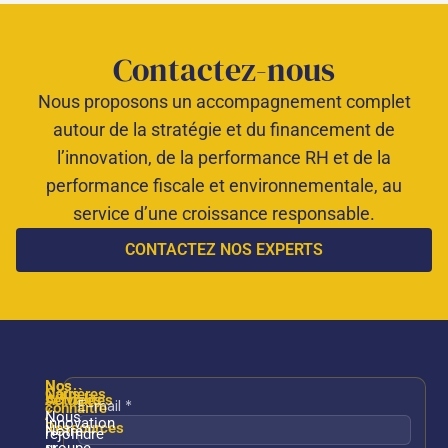
Contactez-nous
Nous proposons un accompagnement complet
autour de la stratégie et du financement de
l’innovation, de la performance RH et de la
performance fiscale et environnementale, au
service d’une croissance responsable.
CONTACTEZ NOS EXPERTS
Nos
Nos
Nous
Carrières
services
Actualités
connaître
/
Nous
Innovation
Ressources
Notre
rejoindre