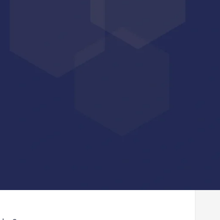
ence, IJSS dégressives) ?
trage
Totalement prêt