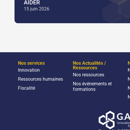
AIDER
15 juin 2026
Nos services
Nos Actualités /
N
Ressources
Innovation
N
Nos ressources
Ressources humaines
N
Nos événements et
Fiscalité
N
formations
N