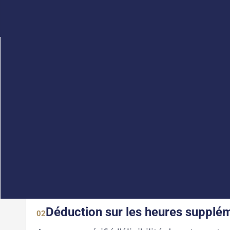
DIAGNOSTIC
Congé supplémentaire de naissa
01
Votre convention collective a-t-elle été vé
Pas encore identifié
I
Déduction sur les heures supplé
02