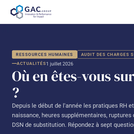
Aller
au
contenu
RESSOURCES HUMAINES
AUDIT DES CHARGES 
ACTUALITÉS
1 juillet 2026
Où en êtes-vous sur
?
Depuis le début de l'année les pratiques RH e
naissance, heures supplémentaires, ruptures c
DSN de substitution. Répondez à sept question