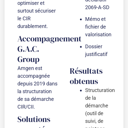
optimiser et
2069-A-SD
surtout sécuriser
le CIR
Mémo et
durablement.
fichier de
valorisation
Accompagnement
Dossier
G.A.C.
justificatif
Group​
Amgen est
Résultats
accompagnée
obtenus
depuis 2019 dans
Structuration
la structuration
de la
de sa démarche
démarche
CIR/CII.
(outil de
Solutions
suivi, de