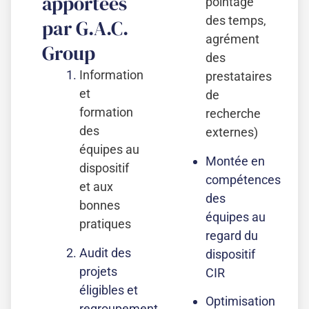
apportées
pointage
des temps,
par G.A.C.
agrément
Group
des
Information
prestataires
et
de
formation
recherche
des
externes)
équipes au
Montée en
dispositif
compétences
et aux
des
bonnes
équipes au
pratiques
regard du
Audit des
dispositif
projets
CIR
éligibles et
Optimisation
regroupement