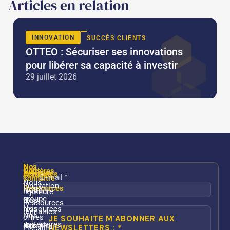
Articles en relation
INNOVATION
SUCCÈS CLIENTS
OTTEO : Sécuriser ses innovations
pour libérer sa capacité à investir
29 juillet 2026
Nos
Nos
Nous
Carrières
services
Actualités
connaître
/
Nous
Innovation
Ressources
Notre
rejoindre
groupe
Nos
Ressources
Nos
ressources
humaines
Nos
offres
partenaires
Nos
d’emploi
Fiscalité