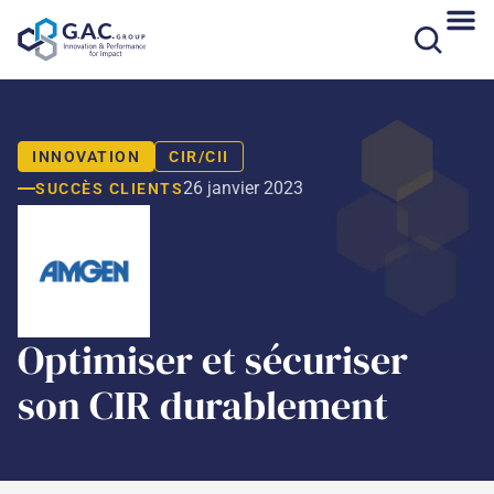
Aller
au
contenu
INNOVATION
CIR/CII
26 janvier 2023
SUCCÈS CLIENTS
Optimiser et sécuriser
son CIR durablement