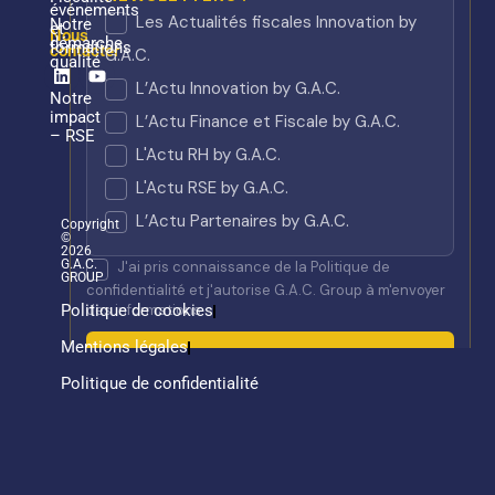
événements
Notre
et
Nous
démarche
formations
contacter
qualité
Linkedin
Youtube
Notre
impact
– RSE
Copyright
©
2026
G.A.C.
GROUP
Politique de cookies
Mentions légales
Politique de confidentialité