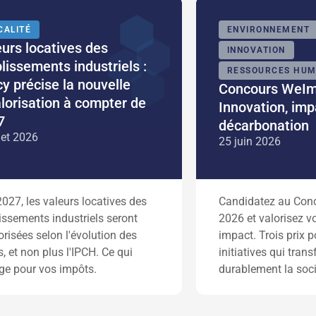
CALITÉ
ENVIRONNEMENT
urs locatives des
INNOVATION
lissements industriels :
RESSOURCES HUM
y précise la nouvelle
Concours WeIm
lorisation à compter de
Innovation, imp
7
décarbonation
llet 2026
25 juin 2026
027, les valeurs locatives des
Candidatez au Con
issements industriels seront
2026 et valorisez vo
orisées selon l'évolution des
impact. Trois prix p
s, et non plus l'IPCH. Ce qui
initiatives qui tran
ge pour vos impôts.
durablement la soci