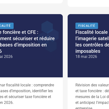
CALITÉ
FISCALITÉ
 foncière et CFE :
Fiscalité locale :
ment sécuriser et réduire
l’imagerie satel
bases d’imposition en
les contrôles d
6
imposables
ai 2026
18 mai 2026
ar fiscalité locale : comprendre
Révision des valeur
ases d’imposition, identifier les
et taxe foncière : d
es et sécuriser taxe foncière et
mesures de la Loi 
en 2026.
et anticipez l'impac
entreprise.