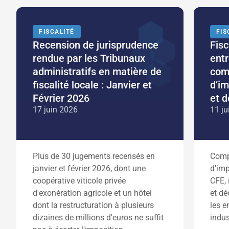
FISCALITÉ
FIS
Recension de jurisprudence
Fisc
rendue par les Tribunaux
entr
administratifs en matière de
com
fiscalité locale : Janvier et
d’im
Février 2026
et 
17 juin 2026
11 ju
Plus de 30 jugements recensés en
Comp
janvier et février 2026, dont une
d’imp
coopérative viticole privée
CFE, 
d'exonération agricole et un hôtel
et dé
dont la restructuration à plusieurs
les e
dizaines de millions d'euros ne suffit
indus