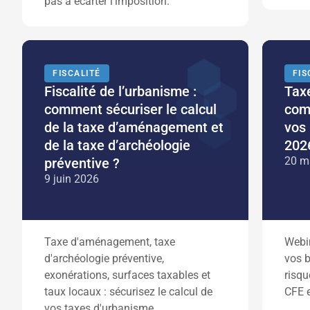
pas à écarter l'imposition.
FISCALITÉ
FIS
Fiscalité de l’urbanisme :
Taxe
comment sécuriser le calcul
com
de la taxe d’aménagement et
vos 
de la taxe d’archéologie
202
20 m
préventive ?
9 juin 2026
Taxe d'aménagement, taxe
Webin
d'archéologie préventive,
vos b
exonérations, surfaces taxables et
risqu
taux locaux : sécurisez le calcul de
CFE 
vos taxes d'urbanisme.