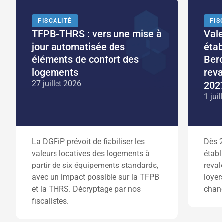
FISCALITÉ
FIS
TFPB-THRS : vers une mise à
Vale
jour automatisée des
étab
éléments de confort des
Berc
logements
reva
27 juillet 2026
202
1 jui
La DGFiP prévoit de fiabiliser les
Dès 2
valeurs locatives des logements à
établ
partir de six équipements standards,
reval
avec un impact possible sur la TFPB
loyer
et la THRS. Décryptage par nos
chan
fiscalistes.