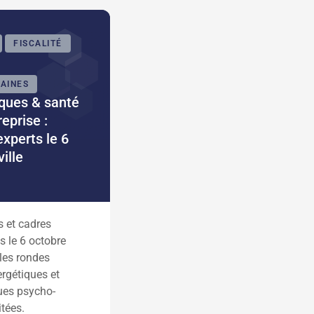
FISCALITÉ
AINES
iques & santé
eprise :
experts le 6
ille
s et cadres
 le 6 octobre
les rondes
ergétiques et
ues psycho-
itées.