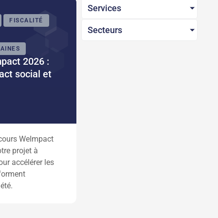
Services
FISCALITÉ
Secteurs
AINES
pact 2026 :
act social et
cours WeImpact
tre projet à
our accélérer les
sforment
été.