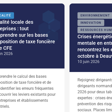
CALITÉ
ENVIRONNEMENT
alité locale des
INNOVATION
eprises : tout
RESSOURCES HUM
prendre sur les bases
Crises énergét
position de taxe foncière
mentale en entr
de CFE
rencontrez les 
in 2026
octobre à Deauv
10 juin 2026
rendre le calcul des bases
Rejoignez dirigeant
osition de taxe foncière et de
dirigeants normands
identifier les erreurs fréquentes
2026 pour deux tab
couvrir les leviers existants pour
expertes : crises én
ntreprises et établissements
prévention des risq
triels.
sociaux. Places lim