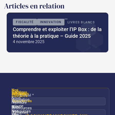
Articles en relation
FISCALITÉ
INNOVATION
LIVRES BLANCS
Comprendre et exploiter l’IP Box : de la
théorie à la pratique – Guide 2025
4 novembre 2025
Nos
Nos
Nous
Carrières
services
Actualités
connaître
/
Nous
Innovation
Ressources
Notre
rejoindre
groupe
Nos
Ressources
Nos
ressources
humaines
Nos