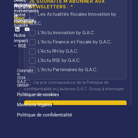
offres
partenaires
Nos
d’emploi
Fiscalité
événements
Notre
et
Nous
démarche
formations
contacter
qualité
Linkedin
Youtube
Notre
impact
– RSE
Copyright
©
2026
G.A.C.
GROUP
Politique de cookies
Mentions légales
Politique de confidentialité