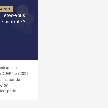
AINES
: êtes-vous
de contrôle ?
anisations
 le DUERP en 2026
s, risques de
viter.
er spécial.