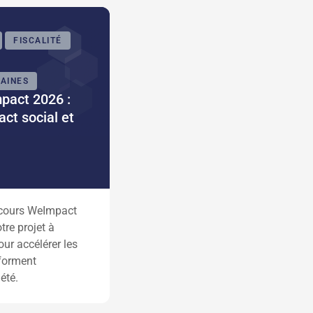
FISCALITÉ
AINES
pact 2026 :
act social et
cours WeImpact
tre projet à
our accélérer les
sforment
été.