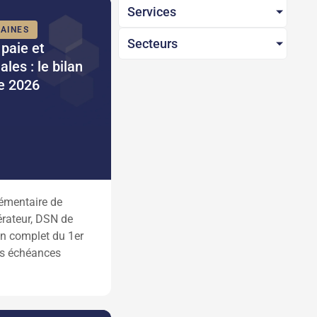
Services
AINES
Secteurs
 paie et
ales : le bilan
e 2026
émentaire de
érateur, DSN de
lan complet du 1er
es échéances
.