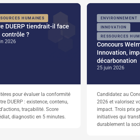
SSOURCES HUMAINES
ENVIRONNEMENT
e DUERP tiendrait-il face
INNOVATION
 contrôle ?
RESSOURCES HUM
in 2026
Concours WeIm
Innovation, imp
décarbonation
25 juin 2026
itères pour évaluer la conformité
Candidatez au Con
tre DUERP : existence, contenu,
2026 et valorisez vo
d'actions, traçabilité. Score
impact. Trois prix p
iat, diagnostic en 5 minutes.
initiatives qui tran
durablement la soci