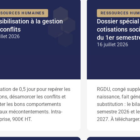
SSOURCES HUMAINES
RESSOURCES HUM
ibilisation à la gestion
Dossier spécial
conflits
cotisations soci
illet 2026
du 1er semestr
16 juillet 2026
tion de 0,5 jour pour repérer les
RGDU, congé suppl
ons, désamorcer les conflits et
naissance, fait gén
ter les bons comportements
substitution : le bi
aux mécontentements. Intra-
semestre 2026 et l
prise, 900€ HT.
2027. À télécharger