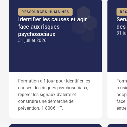
RESSOURCES HUMAINES
RE
Identifier les causes et agir
Sens
face aux risques
des 
31 ju
psychosociaux
31 juillet 2026
Formation d'1 jour pour identifier les
Forma
causes des risques psychosociaux,
tensi
repérer les signaux d'alerte et
adop
construire une démarche de
face 
prévention. 1 800€ HT.
entre