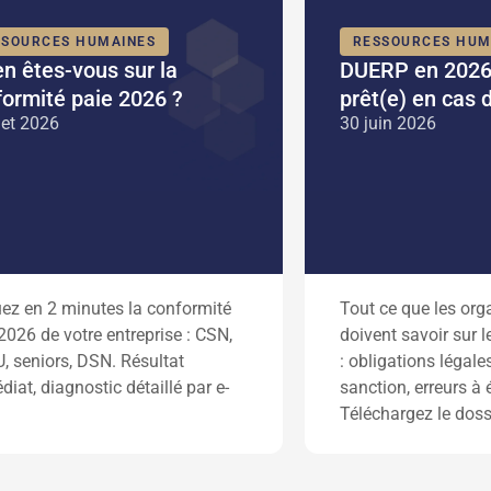
SSOURCES HUMAINES
RESSOURCES HUM
n êtes-vous sur la
DUERP en 2026 
formité paie 2026 ?
prêt(e) en cas 
llet 2026
30 juin 2026
ez en 2 minutes la conformité
Tout ce que les org
2026 de votre entreprise : CSN,
doivent savoir sur
 seniors, DSN. Résultat
: obligations légale
iat, diagnostic détaillé par e-
sanction, erreurs à é
Téléchargez le dossi