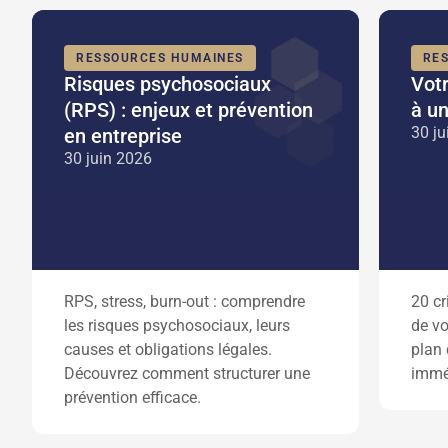
RESSOURCES HUMAINES
RE
Risques psychosociaux
Votr
(RPS) : enjeux et prévention
à un
30 ju
en entreprise
30 juin 2026
RPS, stress, burn-out : comprendre
20 cr
les risques psychosociaux, leurs
de vo
causes et obligations légales.
plan 
Découvrez comment structurer une
imméd
prévention efficace.