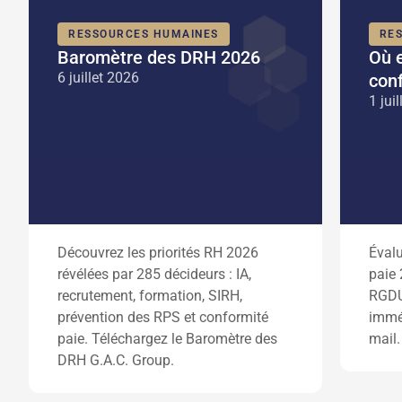
RESSOURCES HUMAINES
RE
Baromètre des DRH 2026
Où e
6 juillet 2026
con
1 jui
Découvrez les priorités RH 2026
Évalu
révélées par 285 décideurs : IA,
paie 
recrutement, formation, SIRH,
RGDU,
prévention des RPS et conformité
imméd
paie. Téléchargez le Baromètre des
mail.
DRH G.A.C. Group.