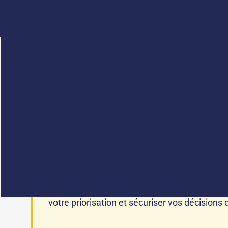
Prioriser les projets d’innovation est aujourd’hui
l
Les idées ne manquent pas, les initiatives se mu
avancent sans réelle priorité, d’autres restent en
Ce problème ne traduit pas un manque d’ambition. I
environnement incertain
.
Vous avez trop de projets et du mal à faire 
votre priorisation et sécuriser vos décisions