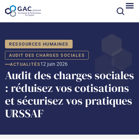
Aller
au
contenu
RESSOURCES HUMAINES
AUDIT DES CHARGES SOCIALES
12 juin 2026
ACTUALITÉS
Audit des charges sociales
: réduisez vos cotisations
et sécurisez vos pratiques
URSSAF