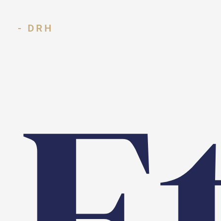
- DRH
E