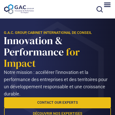
Skip
to
content
G.A.C. GROUP, CABINET INTERNATIONAL DE CONSEIL
Innovation &
Performance
for
Impact
Notre mission : accélérer l'innovation et la
performance des entreprises et des territoires pour
un développement responsable et une croissance
durable.
CONTACT OUR EXPERTS
DÉCOUVRIR NOS EXPERTISES