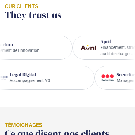
OUR CLIENTS
They trust us
April
Financement, stratégie de 
e l'innovation
audit de charges sociales
Legal Digital
S
Accompagnement VS
M
TÉMOIGNAGES
Ce que disent nos clients