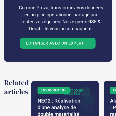
Comme Prova, transformez vos données
en un plan opérationnel partagé par
toutes vos équipes. Nos experts RSE &
Durabilité vous accompagnent.
ÉCHANGER AVEC UN EXPERT →
Related
articles
ENVIRONMENT
E
CUSTOMER
SUCCESS
NEO2 : Réalisation
Al
d’une analyse de
: 
double matérialité
ra