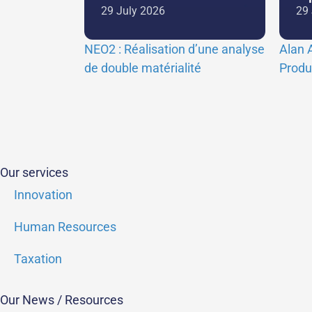
29 July 2026
29 
NEO2 : Réalisation d’une analyse
Alan 
de double matérialité
Produ
Our services
Innovation
Human Resources
Taxation
Our News / Resources