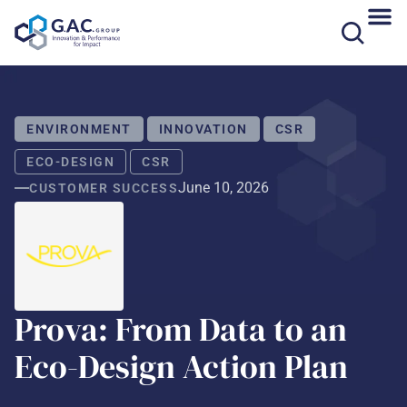
Skip
to
content
ENVIRONMENT
INNOVATION
CSR
ECO-DESIGN
CSR
June 10, 2026
CUSTOMER SUCCESS
Prova: From Data to an
Eco-Design Action Plan