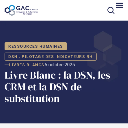
Aller
au
contenu
RESSOURCES HUMAINES
DSN : PILOTAGE DES INDICATEURS RH
6 octobre 2025
LIVRES BLANCS
Livre Blanc : la DSN, les
CRM et la DSN de
substitution