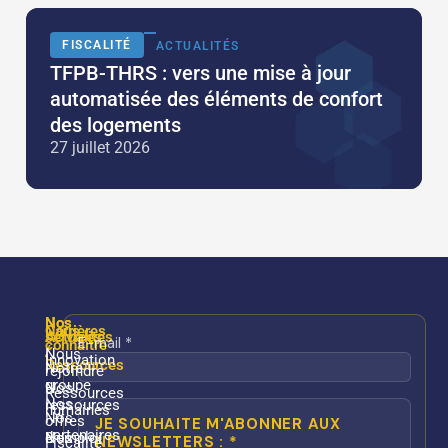
FISCALITÉ
ACTUALITÉS
TFPB-THRS : vers une mise à jour
automatisée des éléments de confort
des logements
27 juillet 2026
Nos
Nos
Nous
Carrières
services
Actualités
connaître
/
Nous
Innovation
Ressources
Notre
rejoindre
groupe
Nos
Ressources
Nos
ressources
humaines
Nos
offres
partenaires
Nos
d’emploi
Fiscalité