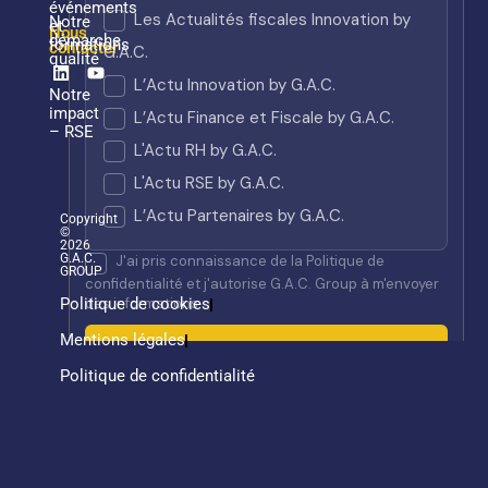
événements
Notre
et
Nous
démarche
formations
contacter
qualité
Linkedin
Youtube
Notre
impact
– RSE
Copyright
©
2026
G.A.C.
GROUP
Politique de cookies
Mentions légales
Politique de confidentialité