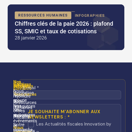
RESSOURCES HUMAINES
INFOGRAPHIES
Chiffres clés de la paie 2026 : plafond
SS, SMIC et taux de cotisations
28 janvier 2026
Nos
Nos
Nous
Carrières
services
Actualités
connaître
/
Nous
Innovation
Ressources
Notre
rejoindre
groupe
Nos
Ressources
Nos
ressources
humaines
Nos
offres
partenaires
Nos
d’emploi
Fiscalité
événements
Notre
et
Nous
démarche
formations
contacter