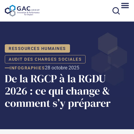
Aller
au
contenu
RESSOURCES HUMAINES
AUDIT DES CHARGES SOCIALES
28 octobre 2025
INFOGRAPHIES
De la RGCP à la RGDU
2026 : ce qui change &
comment s’y préparer