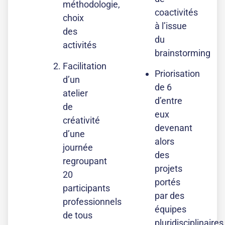
méthodologie,
coactivités
choix
à l’issue
des
du
activités
brainstorming
Facilitation
Priorisation
d’un
de 6
atelier
d’entre
de
eux
créativité
devenant
d’une
alors
journée
des
regroupant
projets
20
portés
participants
par des
professionnels
équipes
de tous
pluridisciplinaires