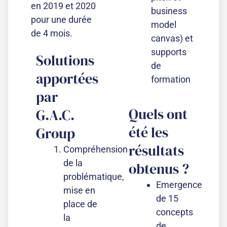
en 2019 et 2020
business
pour une durée
model
de 4 mois.
canvas) et
supports
Solutions
de
apportées
formation
par
Quels ont
G.A.C.
été les
Group​
résultats
Compréhension
de la
obtenus ?
problématique,
Emergence
mise en
de 15
place de
concepts
la
de