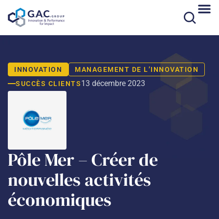
Aller
au
contenu
INNOVATION
MANAGEMENT DE L’INNOVATION
13 décembre 2023
SUCCÈS CLIENTS
Pôle Mer – Créer de
nouvelles activités
économiques