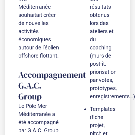
Méditerranée
résultats
souhaitait créer
obtenus
de nouvelles
lors des
activités
ateliers et
économiques
du
autour de l’éolien
coaching
offshore flottant.
(murs de
post-it,
priorisation
Accompagnement
par votes,
G.A.C.
prototypes,
Group
enregistrements…)
Le Pôle Mer
Templates
Méditerranée a
(fiche
été accompagné
projet,
par G.A.C. Group
pitch et