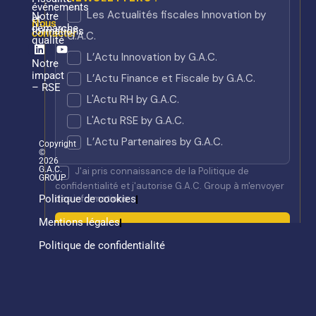
événements
Notre
et
Nous
démarche
formations
contacter
qualité
Linkedin
Youtube
Notre
impact
– RSE
Copyright
©
2026
G.A.C.
GROUP
Politique de cookies
Mentions légales
Politique de confidentialité