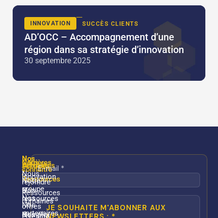
INNOVATION
SUCCÈS CLIENTS
AD’OCC – Accompagnement d’une
région dans sa stratégie d’innovation
30 septembre 2025
Nos
Nos
Nous
Carrières
services
Actualités
connaître
/
Nous
Innovation
Ressources
Notre
rejoindre
groupe
Nos
Ressources
Nos
ressources
humaines
Nos
offres
partenaires
Nos
d’emploi
Fiscalité