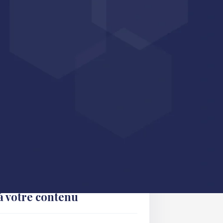
atifs de réduction des dépenses publiques, la Loi
 la fiscalité évolue en 2025 notamment sur
calité, tandis que d’autres offrent de nouvelles
z le replay du webinar