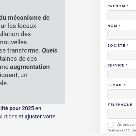
 du mécanisme de
ur les locaux
allation des
 nouvelles
e se transforme.
Quels
taines de ces
 une
augmentation
équent, un
ale.
alité pour 2025
en
lutions et
ajuster
votre