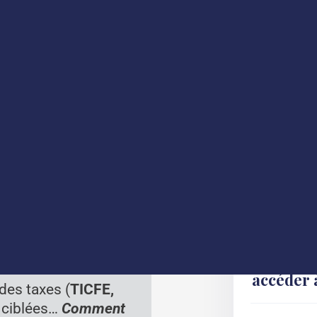
et 2025 du gouvernement est enfin dévoilé. Face aux impér
significatives, impactant directement les entreprises.
ges fiscaux et les nouvelles contraintes réglementaires
,
es mesures pourraient alourdir considérablement votre fis
5 :
Consulte
le
statut JEI
sont
elles mesures,
Votre
tion est-elle prête ?
es taxes (
TICFE,
s ciblées…
Comment