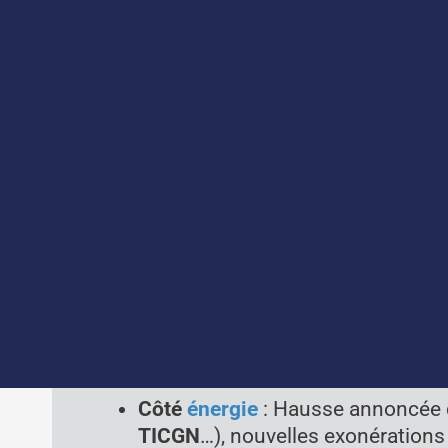
Après des mois d’attente et d’incertitude, le budg
de Finances 2025 annonce des mesures d’économies 
Entre
la hausse des taxes, la réduction des avanta
l’innovation, l’énergie et la fiscalité locale
. Certain
opportunités à exploiter.
Voici ce qui vous attend en 202
Côté innovation
: le
CIR
, le
CII
et 
fortement impactés par les nouv
stratégie fiscale en faveur l’innova
Côté
énergie
: Hausse annoncée d
TICGN
…), nouvelles exonération