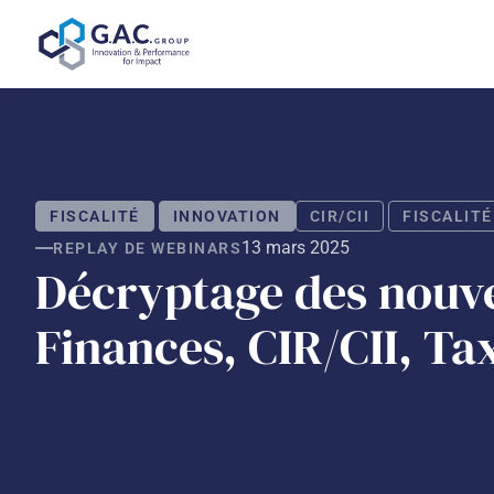
Aller
au
contenu
FISCALITÉ
INNOVATION
CIR/CII
FISCALITÉ
13 mars 2025
REPLAY DE WEBINARS
Décryptage des nouvea
Finances, CIR/CII, Ta