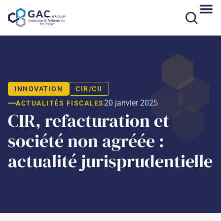
Aller
au
contenu
INNOVATION
CIR/CII
20 janvier 2025
ACTUALITÉS FISCALES
CIR, refacturation et
société non agréée :
actualité jurisprudentielle