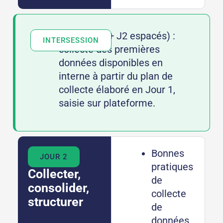
(format J1 + J2 espacés) :
INTERSESSION
collecte des premières
données disponibles en
interne à partir du plan de
collecte élaboré en Jour 1,
saisie sur plateforme.
Bonnes
JOUR 2
pratiques
Collecter,
de
consolider,
collecte
structurer
de
données