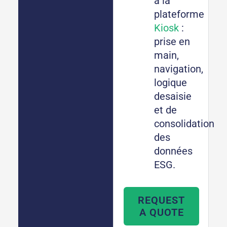
à la
plateforme
Kiosk
:
prise en
main,
navigation,
logique
desaisie
et de
consolidation
des
données
ESG.
REQUEST
A QUOTE