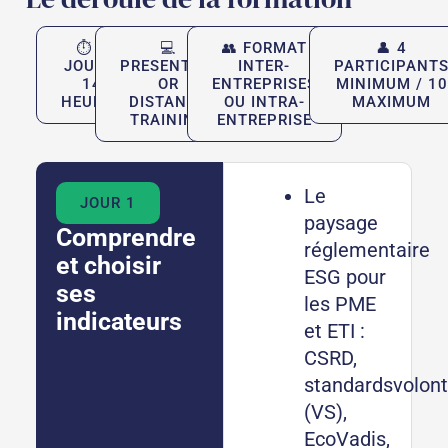
⏱ 2
💻
👥 FORMAT
👤 4
JOURS,
PRESENTIAL
INTER-
PARTICIPANT
14
OR
ENTREPRISES
MINIMUM / 10
HEURES
DISTANCE
OU INTRA-
MAXIMUM
TRAINING
ENTREPRISE
Le
JOUR 1
paysage
Comprendre
réglementaire
et choisir
ESG pour
ses
les PME
indicateurs
et ETI :
CSRD,
standardsvolont
(VS),
EcoVadis,