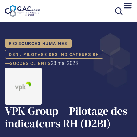
Aller
au
contenu
RESSOURCES HUMAINES
DSN : PILOTAGE DES INDICATEURS RH
23 mai 2023
SUCCÈS CLIENTS
VPK Group – Pilotage des
indicateurs RH (D2BI)