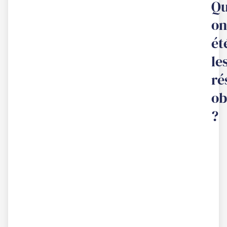
Qu
on
ét
le
ré
ob
?