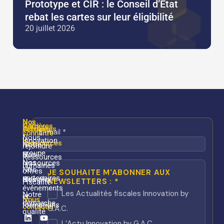
Prototype et CIR : le Conseil d’État
rebat les cartes sur leur éligibilité
20 juillet 2026
Nos
Nos
Nous
Carrières
services
Actualités
connaître
/
Nous
Innovation
Ressources
Notre
rejoindre
groupe
Nos
Ressources
Nos
ressources
humaines
Nos
offres
partenaires
Nos
d’emploi
Fiscalité
événements
Notre
et
Nous
démarche
formations
contacter
qualité
Linkedin
Youtube