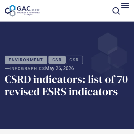
Skip
to
content
ENVIRONMENT
CSR
CSR
May 26, 2026
INFOGRAPHICS
CSRD indicators: list of 70
revised ESRS indicators