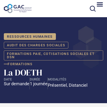
Aller
au
contenu
RESSOURCES HUMAINES
AUDIT DES CHARGES SOCIALES
FORMATIONS PAIE, COTISATIONS SOCIALES ET
DSN
FORMATIONS
La DOETH
DATE
DURÉE
MODALITÉS
Sur demande
1 journée
Présentiel, Distanciel