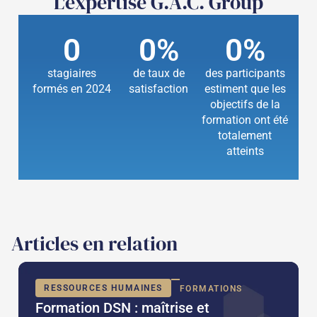
L'expertise G.A.C. Group
0
0
%
0
%
stagiaires
de taux de
des participants
formés en 2024
satisfaction
estiment que les
objectifs de la
formation ont été
totalement
atteints
Articles en relation
RESSOURCES HUMAINES
FORMATIONS
Formation DSN : maîtrise et