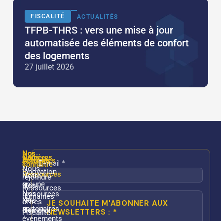
FISCALITÉ
ACTUALITÉS
TFPB-THRS : vers une mise à jour
automatisée des éléments de confort
des logements
27 juillet 2026
Nos
Nos
Nous
Carrières
services
Actualités
connaître
/
Nous
Innovation
Ressources
Notre
rejoindre
groupe
Nos
Ressources
Nos
ressources
humaines
Nos
offres
partenaires
Nos
d’emploi
Fiscalité
événements