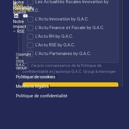
Notre
et
Nous
démarche
formations
contacter
qualité
Linkedin
Youtube
Notre
impact
– RSE
Copyright
©
2026
G.A.C.
GROUP
Politique de cookies
Mentions légales
Politique de confidentialité