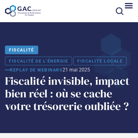
Aller
au
contenu
FISCALITÉ
FISCALITÉ DE L’ÉNERGIE
FISCALITÉ LOCALE
21 mai 2025
REPLAY DE WEBINARS
Fiscalité invisible, impact
bien réel : où se cache
votre trésorerie oubliée ?