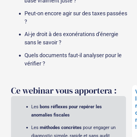
base vraiment juste ?
Peut-on encore agir sur des taxes passées
?
Ai-je droit à des exonérations d’énergie
sans le savoir ?
Quels documents faut-il analyser pour le
vérifier ?
Ce webinar vous apportera :
Les
bons réflexes pour repérer les
anomalies fiscales
!
Les
méthodes concrètes
pour engager un
diagnostic simple, rapide et sans audit