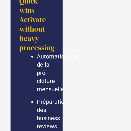
Quick
wins -
Activate
without
heavy
processing
Automatisation
de la
pré-
clôture
mensuelle
Préparation
des
business
reviews