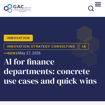
Skip
to
content
INNOVATION
INNOVATION STRATEGY CONSULTING
IA
May 27, 2026
NEWS
AI for finance
departments: concrete
use cases and quick wins