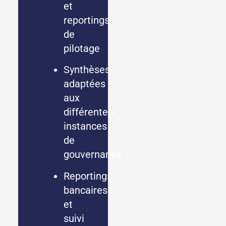
et
reportings
de
pilotage
Synthèses
adaptées
aux
différentes
instances
de
gouvernance
Reportings
bancaires
et
suivi